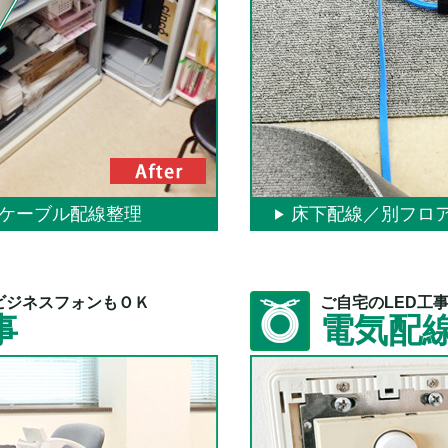
のケーブル配線整理
床下配線／別フロア配
ビジネスフォンもＯＫ
ご自宅のLED工
事
電気配