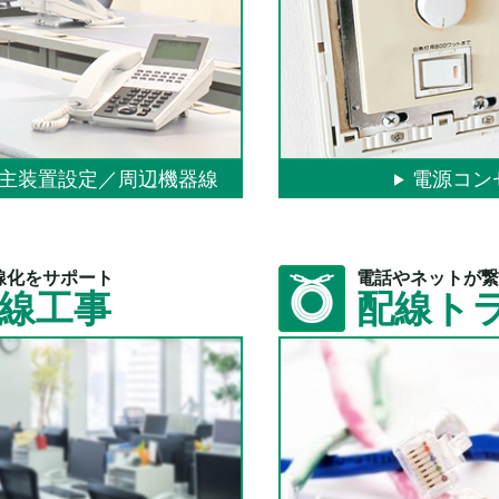
主装置設定／周辺機器線
電源コン
線化をサポート
電話やネットが繋
配線工事
配線ト