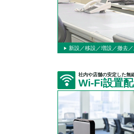
新設／移設／増設／撤去／
社内や店舗の安定した無
Wi-Fi設置