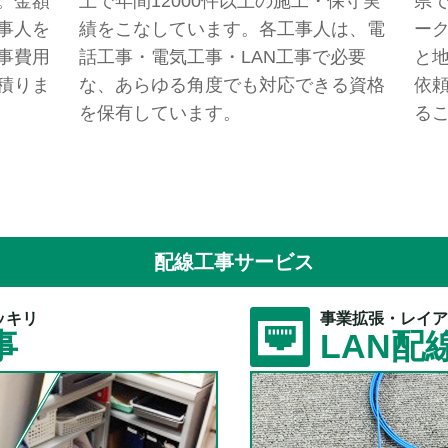
。金額
上で年間12000件以上の施工・保守実
県
事人を
績をこなしています。各工事人は、電
ー
事費用
話工事・電気工事・LAN工事で必要
と
積りま
な、あらゆる角度でも対応できる資格
依
を保有しています。
る
配線工事サービス
ッキリ
事業拡張・レイア
事
LAN配