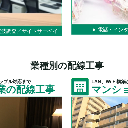
電話・イン
／電波調査／サイトサーベイ
業種別の配線工事
トラブル対応まで
LAN、Wi‐Fi
業の配線工事
マンシ