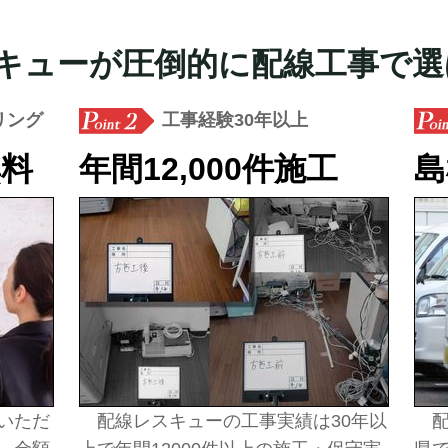
キューが圧倒的に配線工事で選
リング
工事経験30年以上
無料
年間12,000件施工
島
いただ
配線レスキューの工事実績は30年以
配