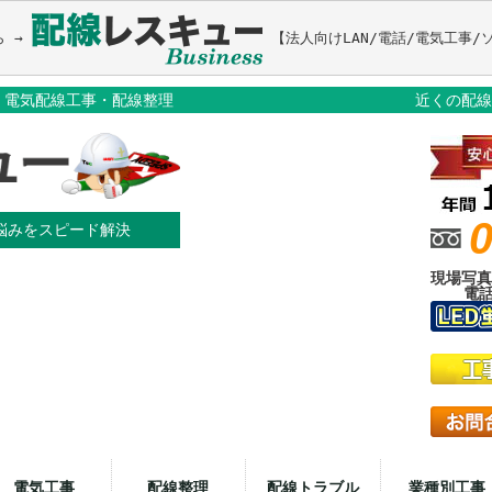
ら → 
事・電気配線工事・配線整理
近くの配線
0
の悩みをスピード解決
現場写真
電話
電気工事
配線整理
配線トラブル
業種別工事