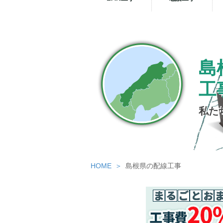
島
工
私た
HOME
島根県の配線工事