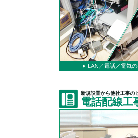
LAN／電話／電気
新規設置から他社工事の
電話配線工